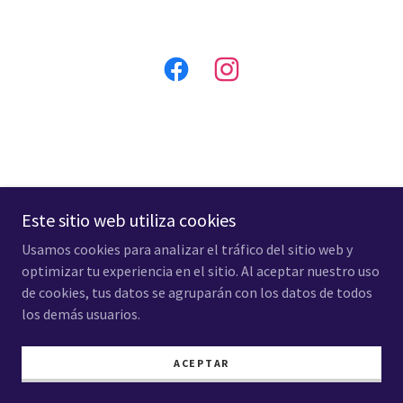
Este sitio web utiliza cookies
Copyright © 2021 Made Trade LLC - Todos los derechos
reservados.
Usamos cookies para analizar el tráfico del sitio web y
optimizar tu experiencia en el sitio. Al aceptar nuestro uso
Con tecnología de
GoDaddy
de cookies, tus datos se agruparán con los datos de todos
los demás usuarios.
Política de privacidad
Términos y condiciones
ACEPTAR